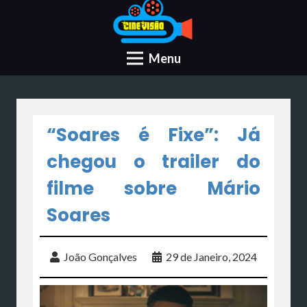
Menu
“Soares é Fixe”: Já
chegou o trailer do
filme sobre Mário
Soares
João Gonçalves
29 de Janeiro, 2024