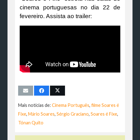
cinema portuguesas no dia 22 de
fevereiro. Assista ao trailer:
Mais notícias de:
Cinema Português
,
filme Soares é
Fixe
,
Mário Soares
,
Sérgio Graciano
,
Soares é Fixe
,
Tónan Quito