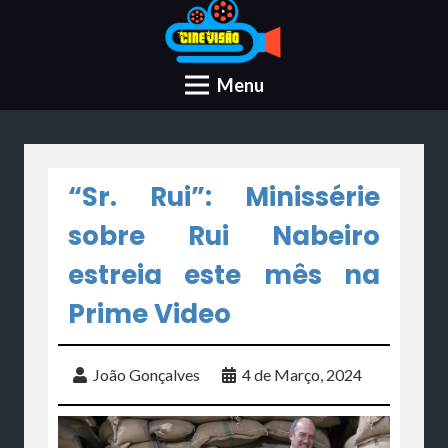
Menu
“Sr. Rui”: Minissérie
sobre Rui Nabeiro
estreia este mês na
Prime Video
João Gonçalves
4 de Março, 2024