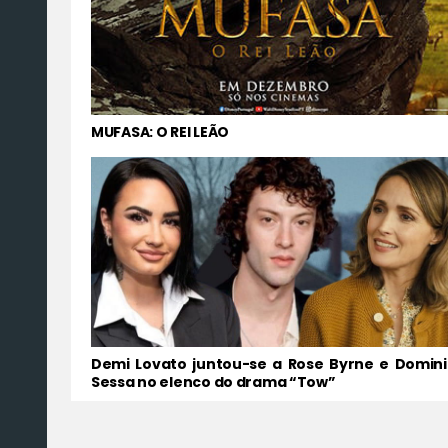
MUFASA: O REI LEÃO
Demi Lovato juntou-se a Rose Byrne e Domini
Sessa no elenco do drama “Tow”