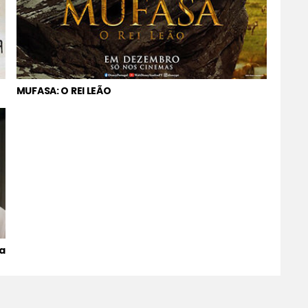
MUFASA: O REI LEÃO
a