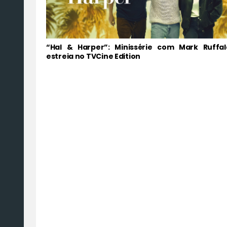
“Hal & Harper”: Minissérie com Mark Ruffal
estreia no TVCine Edition