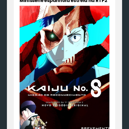
Minissérie espanhola estreia na RTP2