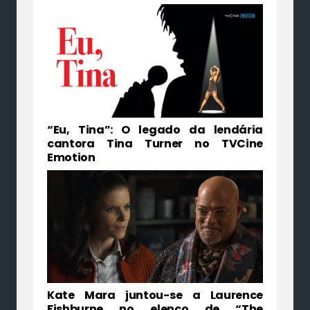
“Eu, Tina”: O legado da lendária
cantora Tina Turner no TVCine
Emotion
Kate Mara juntou-se a Laurence
Fishburne no elenco de “The