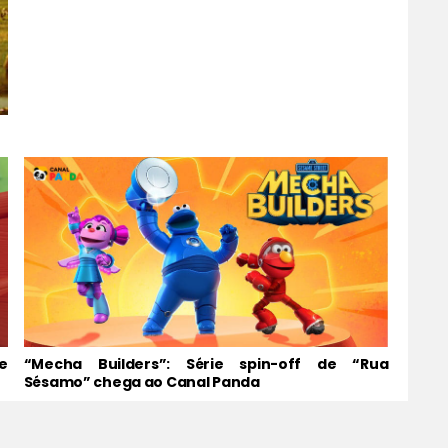
e
“Mecha Builders”: Série spin-off de “Rua
Sésamo” chega ao Canal Panda