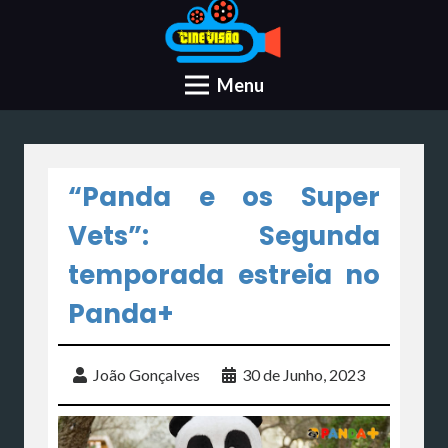
Menu
“Panda e os Super
Vets”: Segunda
temporada estreia no
Panda+
João Gonçalves
30 de Junho, 2023