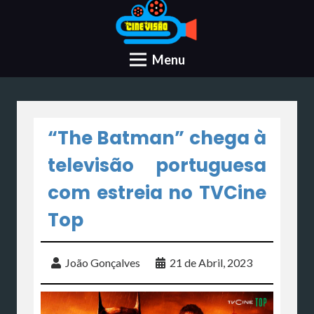
Menu
“The Batman” chega à
televisão portuguesa
com estreia no TVCine
Top
João Gonçalves
21 de Abril, 2023