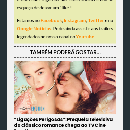
esqueça de deixar um “like”!
Estamos no
Facebook
,
Instagram
,
Twitter
e no
Google Notícias
. Pode ainda assistir aos trailers
legendados no nosso canal no
Youtube
.
TAMBÉM PODERÁ GOSTAR…
“Ligações Perigosas”: Prequela televisiva
do clássico romance chega ao TVCine