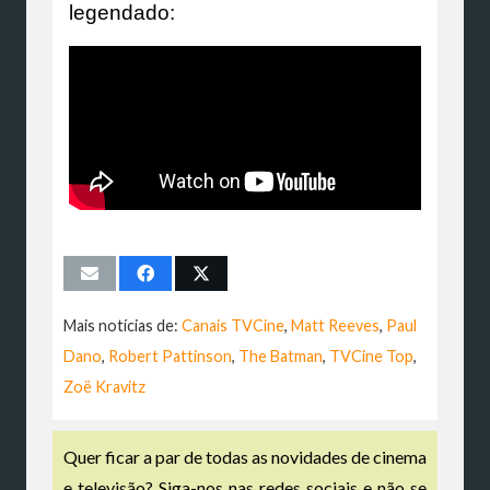
legendado:
Mais notícias de:
Canais TVCine
,
Matt Reeves
,
Paul
Dano
,
Robert Pattinson
,
The Batman
,
TVCine Top
,
Zoë Kravitz
Quer ficar a par de todas as novidades de cinema
e televisão? Siga-nos nas redes sociais e não se