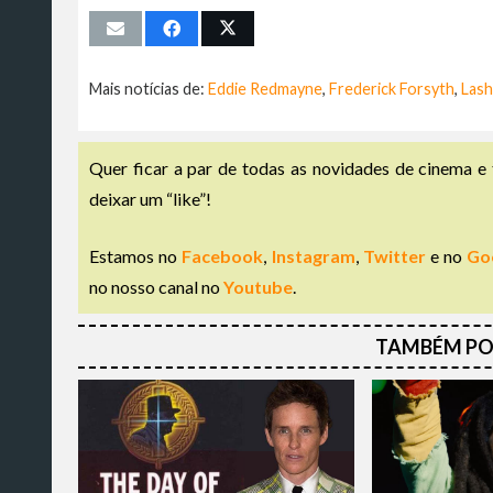
Mais notícias de:
Eddie Redmayne
,
Frederick Forsyth
,
Lash
Quer ficar a par de todas as novidades de cinema e 
deixar um “like”!
Estamos no
Facebook
,
Instagram
,
Twitter
e no
Go
no nosso canal no
Youtube
.
TAMBÉM PO