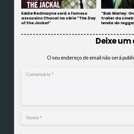
Eddie Redmayne será o famoso
“Bob Marley: On
assassino Chacal na série “The Day
trailer da cine
of the Jackal”
lenda do regga
Deixe um
O seu endereço de email não será publi