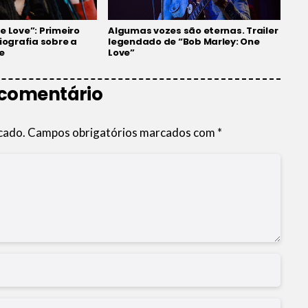
e Love”: Primeiro
Algumas vozes são eternas. Trailer
biografia sobre a
legendado de “Bob Marley: One
e
Love”
 comentário
cado.
Campos obrigatórios marcados com
*