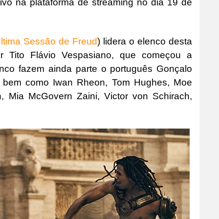
sivo na plataforma de streaming no dia 19 de
ltima Sessão de Freud
) lidera o elenco desta
r Tito Flávio Vespasiano, que começou a
nco fazem ainda parte o português Gonçalo
ns, bem como Iwan Rheon, Tom Hughes, Moe
 Mia McGovern Zaini, Victor von Schirach,