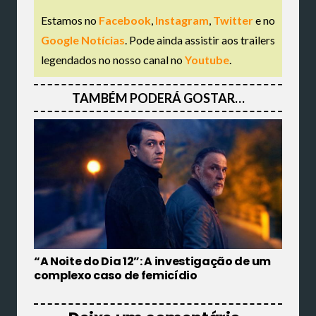
Estamos no
Facebook
,
Instagram
,
Twitter
e no
Google Notícias
. Pode ainda assistir aos trailers
legendados no nosso canal no
Youtube
.
TAMBÉM PODERÁ GOSTAR…
“A Noite do Dia 12”: A investigação de um
complexo caso de femicídio