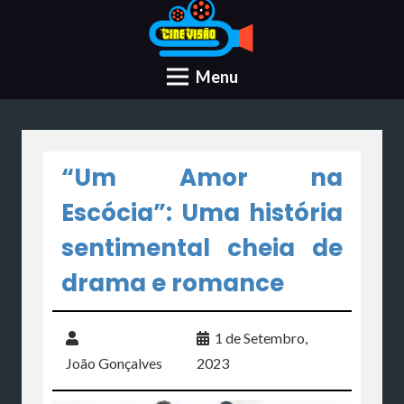
Menu
“Um Amor na
Escócia”: Uma história
sentimental cheia de
drama e romance
1 de Setembro,
João Gonçalves
2023