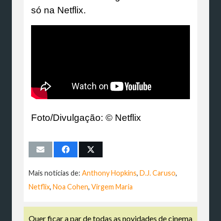
só na Netflix.
Foto/Divulgação: © Netflix
Mais notícias de:
Anthony Hopkins
,
D.J. Caruso
,
Netflix
,
Noa Cohen
,
Virgem Maria
Quer ficar a par de todas as novidades de cinema