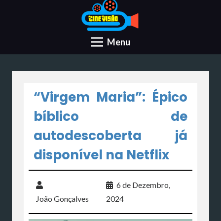
Menu
“Virgem Maria”: Épico
bíblico de
autodescoberta já
disponível na Netflix
6 de Dezembro,
João Gonçalves
2024