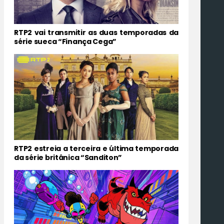
RTP2 vai transmitir as duas temporadas da
série sueca “Finança Cega”
RTP2 estreia a terceira e última temporada
da série britânica “Sanditon”