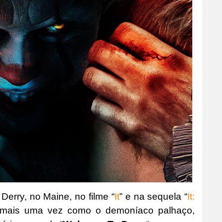
Derry, no Maine, no filme “
It
” e na sequela “
It:
-se mais uma vez como o demoníaco palhaço,