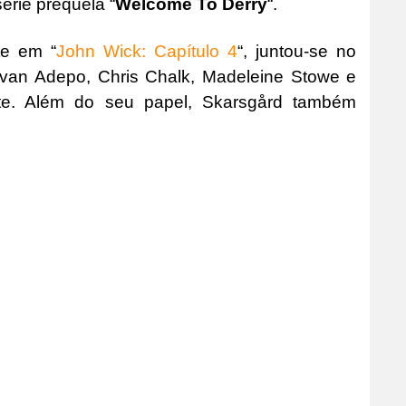
rie prequela “
Welcome To Derry
“.
te em “
John Wick: Capítulo 4
“, juntou-se no
van Adepo, Chris Chalk, Madeleine Stowe e
te. Além do seu papel, Skarsgård também