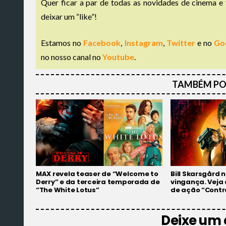
Quer ficar a par de todas as novidades de cinema e 
deixar um “like”!
Estamos no
Facebook
,
Instagram
,
Twitter
e no
Go
no nosso canal no
Youtube
.
TAMBÉM PO
MAX revela teaser de “Welcome to
Bill Skarsgård
Derry” e da terceira temporada de
vingança. Veja o
“The White Lotus”
de ação “Contr
Deixe um