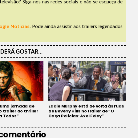
televisão? Siga-nos nas redes sociais e não se esqueça de
ogle Notícias
. Pode ainda assistir aos trailers legendados
DERÁ GOSTAR…
 numa jornada de
Eddie Murphy está de volta às ruas
 trailer do thriller
de Beverly Hills no trailer de “O
a Todos”
Caça Polícias: Axel Foley”
 comentário