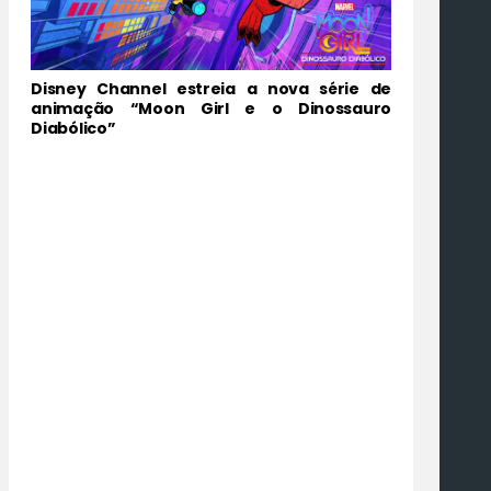
Disney Channel estreia a nova série de
animação “Moon Girl e o Dinossauro
Diabólico”