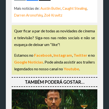
Mais notícias de:
Austin Butler
,
Caught Stealing
,
Darren Aronofsky
,
Zoë Kravitz
Quer ficar a par de todas as novidades de cinema
e televisão? Siga-nos nas redes sociais e não se
esqueça de deixar um “like”!
Estamos no
Facebook
,
Instagram
,
Twitter
e no
Google Notícias
. Pode ainda assistir aos trailers
legendados no nosso canal no
Youtube
.
TAMBÉM PODERÁ GOSTAR…