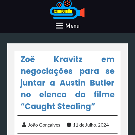
Menu
Zoë Kravitz em
negociações para se
juntar a Austin Butler
no elenco do filme
“Caught Stealing”
João Gonçalves
11 de Julho, 2024