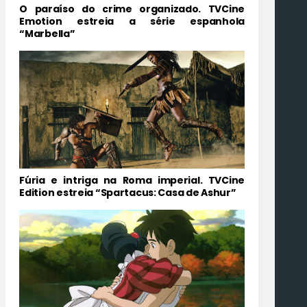
O paraíso do crime organizado. TVCine
Emotion estreia a série espanhola
“Marbella”
Fúria e intriga na Roma imperial. TVCine
Edition estreia “Spartacus: Casa de Ashur”