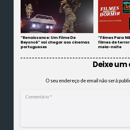
“Renaissance: Um Filme De
“Filmes Para Nã
Beyoncé” vai chegar aos cinemas
filmes de terro
portugueses
meia-noite
Deixe um
O seu endereço de email não será publi