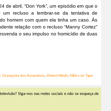
24 de abril, “Don York”, um episódio em que o
r um recluso a lembrar-se da tentativa de
o do homem com quem ela tinha um caso. Às
endente relação com o recluso “Manny Cortez”
desvenda o seu impulso no homicídio de duas
: Gravações dos Assassinos
,
Violent Minds: Killers on Tape
televisão? Siga-nos nas redes sociais e não se esqueça de