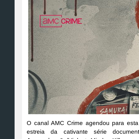
O canal AMC Crime agendou para esta qu
estreia da cativante série documen