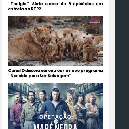
“Taelgia”: Série sueca de 6 episódios em
estreia na RTP2
Canal Odisseia vai estrear o novo programa
“Nascido para Ser Selvagem”