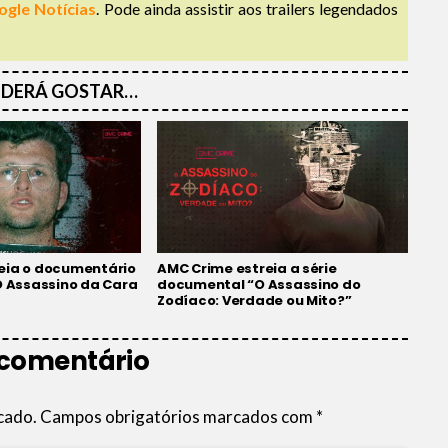
ogle Notícias
. Pode ainda assistir aos trailers legendados
DERÁ GOSTAR…
eia o documentário
AMC Crime estreia a série
O Assassino da Cara
documental “O Assassino do
Zodíaco: Verdade ou Mito?”
 comentário
cado.
Campos obrigatórios marcados com
*