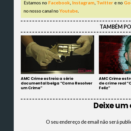
Estamos no
Facebook
,
Instagram
,
Twitter
e no
Go
no nosso canal no
Youtube
.
TAMBÉM PO
AMC Crime estreia a série
AMC Crime estr
documental belga “Como Resolver
de crime real “
um Crime”
Feliz”
Deixe um
O seu endereço de email não será publi