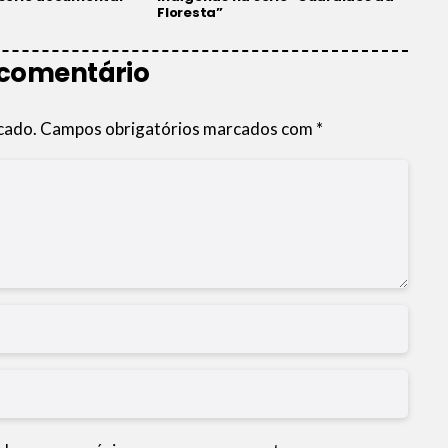
Floresta”
 comentário
cado.
Campos obrigatórios marcados com
*