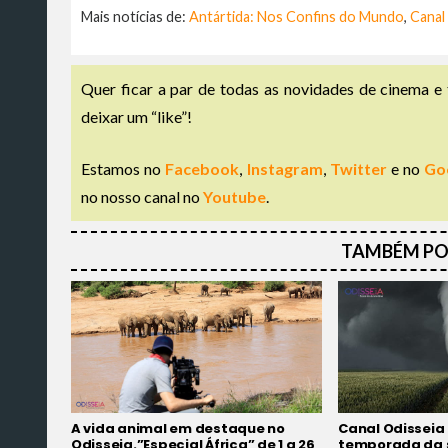
Mais notícias de:
Antártida: Nos Confins do Mundo
,
Canal
Quer ficar a par de todas as novidades de cinema e 
deixar um “like”!
Estamos no
Facebook
,
Instagram
,
Twitter
e no
Go
no nosso canal no
Youtube
.
TAMBÉM PO
A vida animal em destaque no
Canal Odisseia 
Odisseia.”Especial África” de 1 a 26
temporada da 