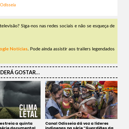
 Odisseia
televisão? Siga-nos nas redes sociais e não se esqueça de
ogle Notícias
. Pode ainda assistir aos trailers legendados
DERÁ GOSTAR…
estreia a quinta
Canal Odisseia dá voz a líderes
série documental
indígenas na série “Guardiães da