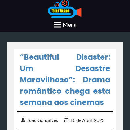
Menu
“Beautiful Disaster:
Um Desastre
Maravilhoso”: Drama
romântico chega esta
semana aos cinemas
João Gonçalves
10 de Abril, 2023