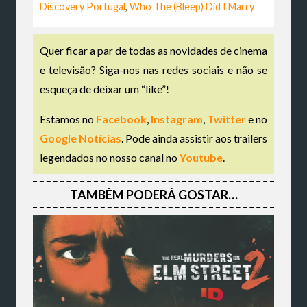
Discovery Portugal
,
Who The (Bleep) Did I Marry
Quer ficar a par de todas as novidades de cinema
e televisão? Siga-nos nas redes sociais e não se
esqueça de deixar um “like”!
Estamos no
Facebook
,
Instagram
,
Twitter
e no
Google Notícias
. Pode ainda assistir aos trailers
legendados no nosso canal no
Youtube
.
TAMBÉM PODERÁ GOSTAR…