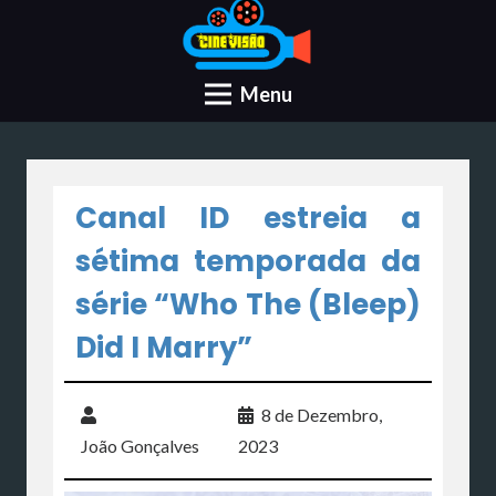
Menu
Canal ID estreia a
sétima temporada da
série “Who The (Bleep)
Did I Marry”
8 de Dezembro,
João Gonçalves
2023