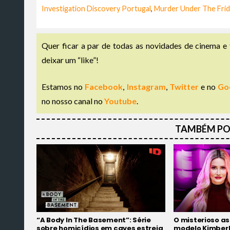
Investigation Discovery Portugal
,
Murder Under The Frida
Quer ficar a par de todas as novidades de cinema e 
deixar um “like”!
Estamos no
Facebook
,
Instagram
,
Twitter
e no
Go
no nosso canal no
Youtube
.
TAMBÉM PO
“A Body In The Basement”: Série
O misterioso a
sobre homicídios em caves estreia
modelo Kimberly