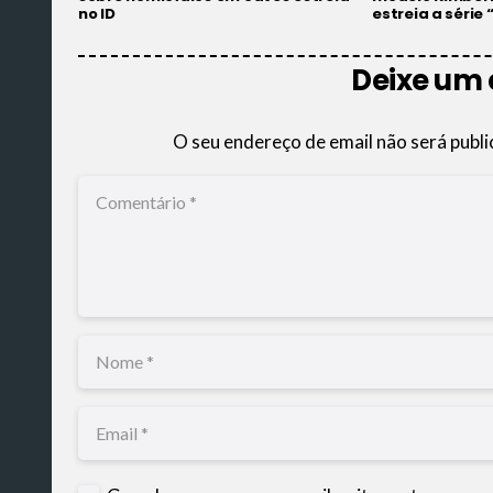
no ID
estreia a série 
Deixe um
O seu endereço de email não será publi