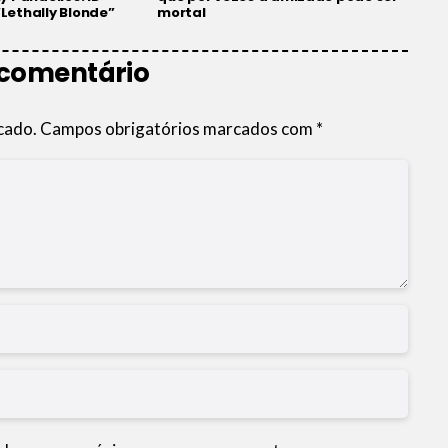
“Lethally Blonde”
mortal
 comentário
cado.
Campos obrigatórios marcados com
*