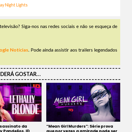
y Night Lights
televisão? Siga-nos nas redes sociais e não se esqueça de
ogle Notícias
. Pode ainda assistir aos trailers legendados
DERÁ GOSTAR…
ssassinato da
“Mean Girl Murders”: Série prova
 Pandelios. ID
que por vezes a amizade pode ser