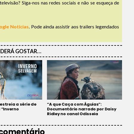
televisão? Siga-nos nas redes sociais e não se esqueça de
ogle Notícias
. Pode ainda assistir aos trailers legendados
DERÁ GOSTAR…
estreia a série de
“A que Caça com Águias”:
l “Inverno
Documentário narrado por Daisy
Ridley no canal Odisseia
 comentário