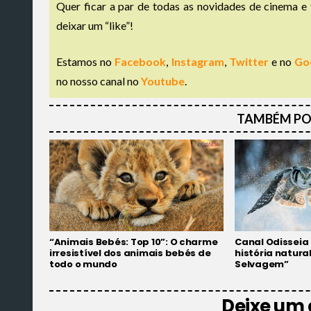
Quer ficar a par de todas as novidades de cinema e 
deixar um “like”!
Estamos no
Facebook
,
Instagram
,
Twitter
e no
Go
no nosso canal no
Youtube
.
TAMBÉM PO
“Animais Bebés: Top 10”: O charme
Canal Odisseia 
irresistível dos animais bebés de
história natura
todo o mundo
Selvagem”
Deixe um