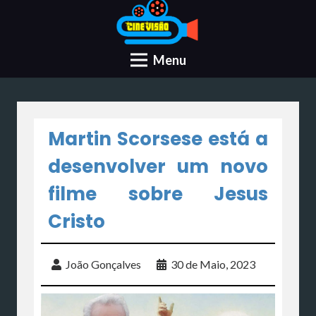
Menu
Martin Scorsese está a
desenvolver um novo
filme sobre Jesus
Cristo
João Gonçalves
30 de Maio, 2023