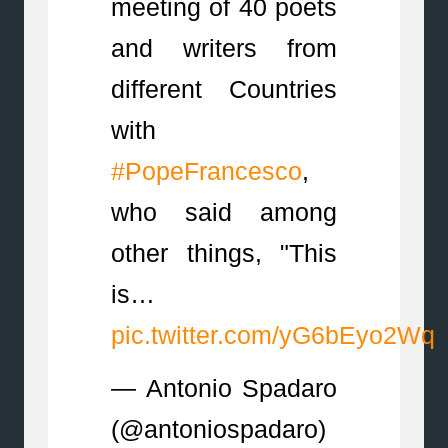
meeting of 40 poets
and writers from
different Countries
with
#PopeFrancesco
,
who said among
other things, "This
is…
pic.twitter.com/yG6bEyo2Wq
— Antonio Spadaro
(@antoniospadaro)