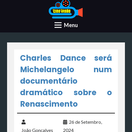
Menu
Charles Dance será
Michelangelo num
documentário
dramático sobre o
Renascimento
26 de Setembro,
João Gonçalves
2024