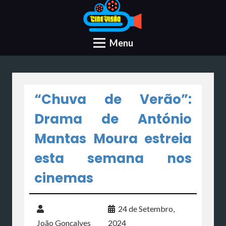
Menu
“Chuva de Verão”:
Drama de António
Mantas Moura estreia
esta semana nos
cinemas
24 de Setembro,
João Gonçalves
2024