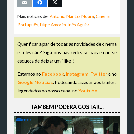
Mais notícias de:
António Mantas Moura
,
Cinema
Português
,
Filipe Amorim
,
Inês Aguiar
Quer ficar a par de todas as novidades de cinema
e televisão? Siga-nos nas redes sociais e não se
esqueça de deixar um “like”!
Estamos no
Facebook
,
Instagram
,
Twitter
e no
Google Notícias
. Pode ainda assistir aos trailers
legendados no nosso canal no
Youtube
.
TAMBÉM PODERÁ GOSTAR…