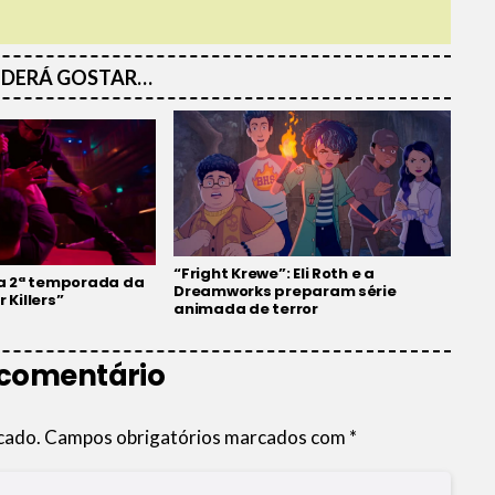
DERÁ GOSTAR…
“Fright Krewe”: Eli Roth e a
 da 2ª temporada da
Dreamworks preparam série
 Killers”
animada de terror
 comentário
cado.
Campos obrigatórios marcados com
*