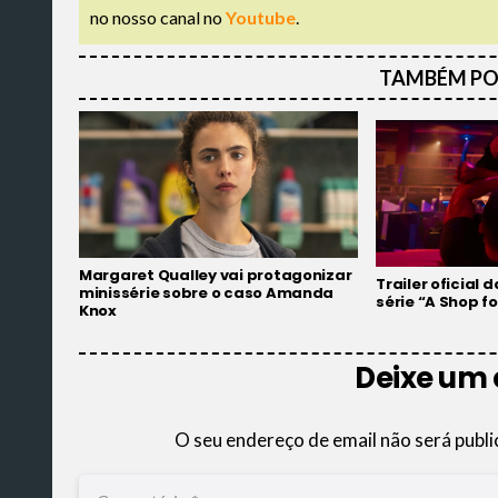
no nosso canal no
Youtube
.
TAMBÉM PO
Margaret Qualley vai protagonizar
Trailer oficial
minissérie sobre o caso Amanda
série “A Shop for
Knox
Deixe um
O seu endereço de email não será publi