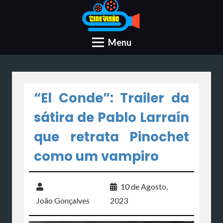
Menu
“El Conde”: Trailer da
sátira de Pablo Larraín
que retrata Pinochet
como um vampiro
10 de Agosto,
João Gonçalves
2023