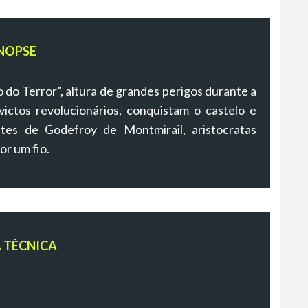
NOPSE
do Terror”, altura de grandes perigos durante a
ictos revolucionários, conquistam o castelo e
es de Godefroy de Montmirail, aristocratas
or um fio.
A TÉCNICA