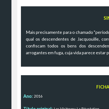
SI
Mais precisamente para o chamado “período 
qual os descendentes de Jacquouille, conv
confiscam todos os bens dos descendent
arrogantes em fuga, cuja vida parece estar p
FICH
Ano:
2016
Título original:
Les Visiteurs: La Révolution