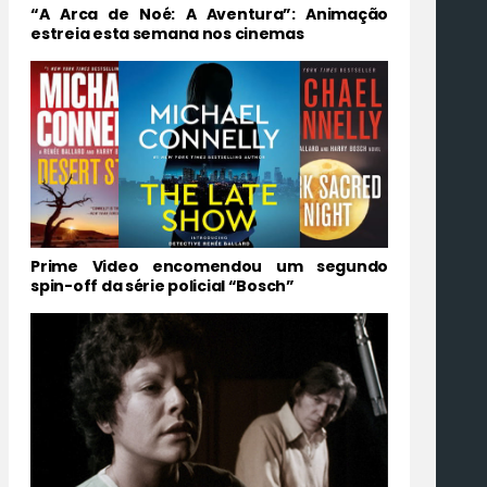
“A Arca de Noé: A Aventura”: Animação
estreia esta semana nos cinemas
Prime Video encomendou um segundo
spin-off da série policial “Bosch”