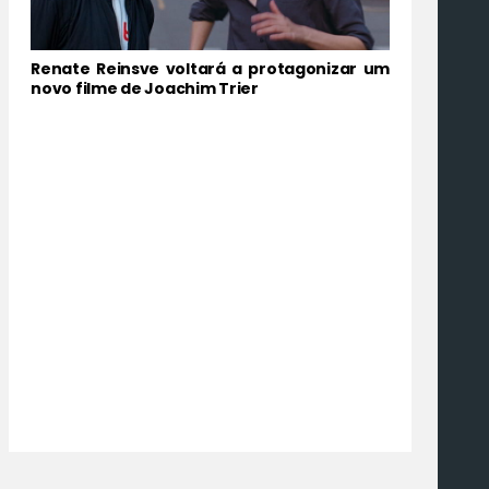
Renate Reinsve voltará a protagonizar um
novo filme de Joachim Trier