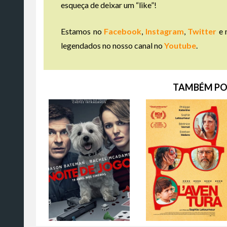
esqueça de deixar um “like”!
Estamos no
Facebook
,
Instagram
,
Twitter
e 
legendados no nosso canal no
Youtube
.
TAMBÉM PO