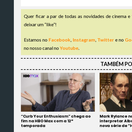
Quer ficar a par de todas as novidades de cinema e 
deixar um “like”!
Estamos no
Facebook
,
Instagram
,
Twitter
e no
Go
no nosso canal no
Youtube
.
TAMBÉM PO
“Curb Your Enthusiasm” chega ao
Mark Rylance no
fim na HBO Max com a 12ª
interpretar Al
temporada
nova série de “