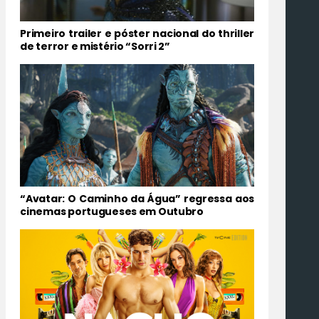
Primeiro trailer e póster nacional do thriller
de terror e mistério “Sorri 2”
“Avatar: O Caminho da Água” regressa aos
cinemas portugueses em Outubro