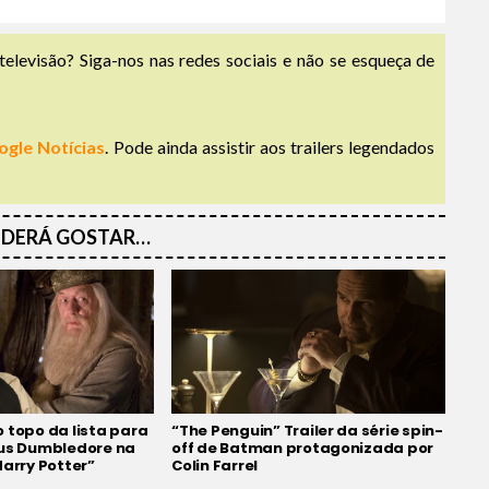
televisão? Siga-nos nas redes sociais e não se esqueça de
ogle Notícias
. Pode ainda assistir aos trailers legendados
DERÁ GOSTAR…
 topo da lista para
“The Penguin” Trailer da série spin-
bus Dumbledore na
off de Batman protagonizada por
Harry Potter”
Colin Farrel