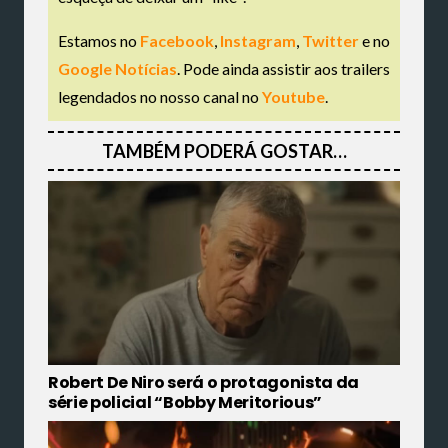
Estamos no
Facebook
,
Instagram
,
Twitter
e no
Google Notícias
. Pode ainda assistir aos trailers
legendados no nosso canal no
Youtube
.
TAMBÉM PODERÁ GOSTAR…
Robert De Niro será o protagonista da
série policial “Bobby Meritorious”