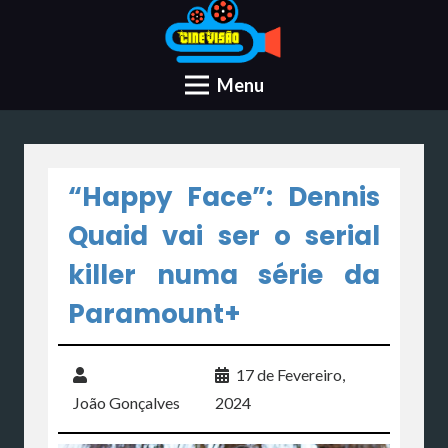
Menu
“Happy Face”: Dennis
Quaid vai ser o serial
killer numa série da
Paramount+
17 de Fevereiro,
João Gonçalves
2024