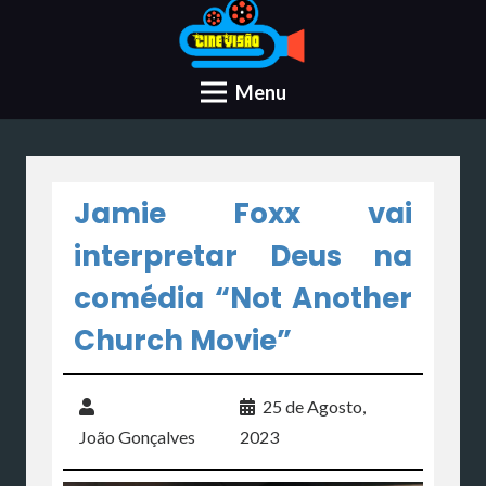
Menu
Jamie Foxx vai
interpretar Deus na
comédia “Not Another
Church Movie”
25 de Agosto,
João Gonçalves
2023