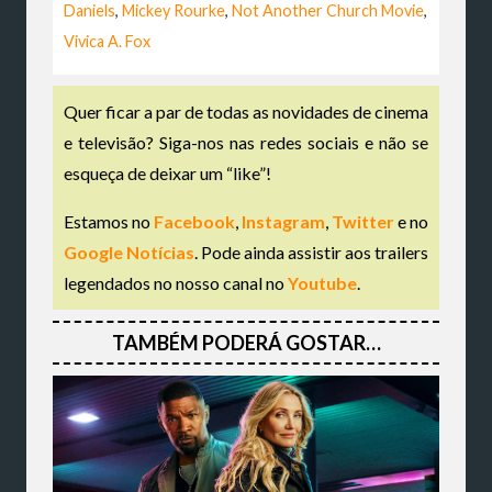
Daniels
,
Mickey Rourke
,
Not Another Church Movie
,
Vivica A. Fox
Quer ficar a par de todas as novidades de cinema
e televisão? Siga-nos nas redes sociais e não se
esqueça de deixar um “like”!
Estamos no
Facebook
,
Instagram
,
Twitter
e no
Google Notícias
. Pode ainda assistir aos trailers
legendados no nosso canal no
Youtube
.
TAMBÉM PODERÁ GOSTAR…