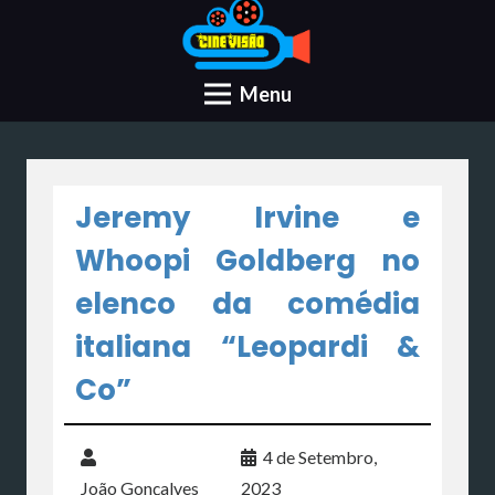
Menu
Jeremy Irvine e
Whoopi Goldberg no
elenco da comédia
italiana “Leopardi &
Co”
4 de Setembro,
João Gonçalves
2023