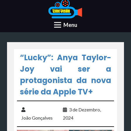
Menu
“Lucky”: Anya Taylor-
Joy vai ser a
protagonista da nova
série da Apple TV+
3 de Dezembro,
João Gonçalves
2024