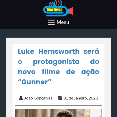
Menu
Luke Hemsworth será
o protagonista do
novo filme de ação
“Gunner”
João Gonçalves
31 de Janeiro, 2023