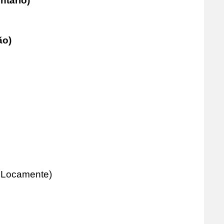
tário)
o)
 Locamente)