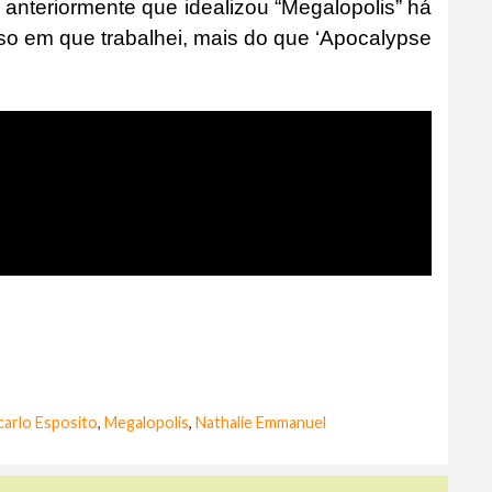
 anteriormente que idealizou “Megalopolis” há
oso em que trabalhei, mais do que ‘Apocalypse
carlo Esposito
,
Megalopolis
,
Nathalie Emmanuel