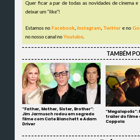
Quer ficar a par de todas as novidades de cinema e 
deixar um “like”!
Estamos no
Facebook
,
Instagram
,
Twitter
e no
Go
no nosso canal no
Youtube
.
TAMBÉM PO
“Father, Mother, Sister, Brother”:
“Megalopolis”: 
Jim Jarmusch rodou em segredo
trailer do filme
filme com Cate Blanchett e Adam
Coppola
Driver