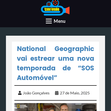
Menu
National Geographic
vai estrear uma nova
temporada de “SOS
Automóvel”
João Gonçalves
27 de Maio, 2025