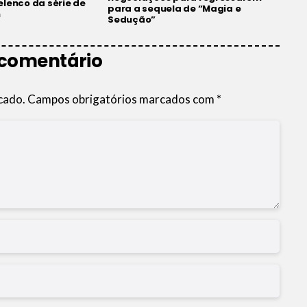
elenco da série de
para a sequela de “Magia e
n
Sedução”
 comentário
cado.
Campos obrigatórios marcados com
*