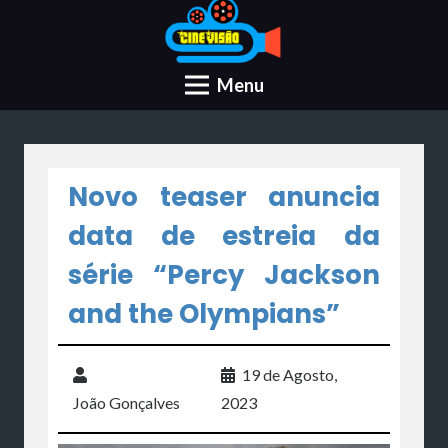
Menu
Novo teaser anuncia
data de estreia da
série “Percy Jackson
and the Olympians”
19 de Agosto,
João Gonçalves
2023