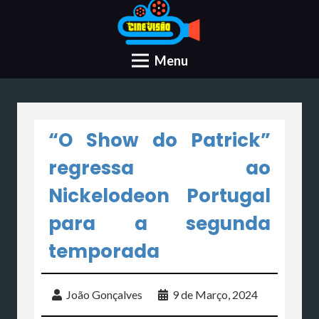
Menu
“O Show do Patrick”
regressa ao
Nickelodeon Portugal
para a segunda
temporada
João Gonçalves
9 de Março, 2024