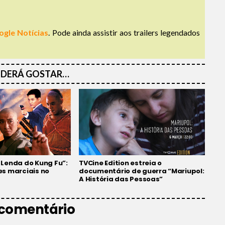
ogle Notícias
. Pode ainda assistir aos trailers legendados
DERÁ GOSTAR…
: Lenda do Kung Fu”:
TVCine Edition estreia o
s marciais no
documentário de guerra “Mariupol:
A História das Pessoas”
 comentário