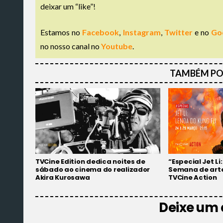
deixar um “like”!
Estamos no
Facebook
,
Instagram
,
Twitter
e no
Go
no nosso canal no
Youtube
.
TAMBÉM PO
TVCine Edition dedica noites de
“Especial Jet Li
sábado ao cinema do realizador
Semana de arte
Akira Kurosawa
TVCine Action
Deixe um