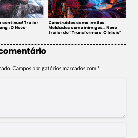
 continua! Trailer
Construídos como irmãos.
Kong : O Novo
Moldados como inimigos… Novo
trailer de “Transformers: O Início”
 comentário
cado.
Campos obrigatórios marcados com
*