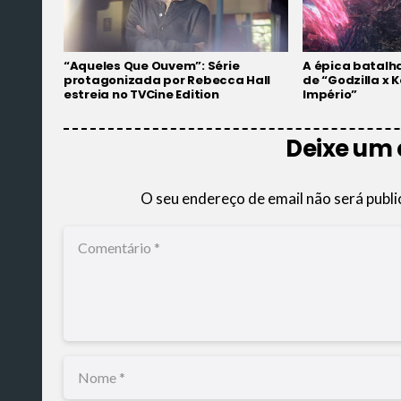
“Aqueles Que Ouvem”: Série
A épica batalha
protagonizada por Rebecca Hall
de “Godzilla x 
estreia no TVCine Edition
Império”
Deixe um
O seu endereço de email não será publi