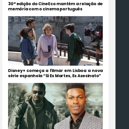
30ª edição do CineEco mantém a relação de
memória com o cinema português
Disney+ começa a filmar em Lisboa a nova
série espanhola “Si Es Martes, Es Asesinato”