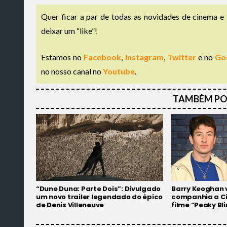
Quer ficar a par de todas as novidades de cinema e 
deixar um “like”!
Estamos no
Facebook
,
Instagram
,
Twitter
e no
Go
no nosso canal no
Youtube
.
TAMBÉM PO
“Dune Duna: Parte Dois”: Divulgado
Barry Keoghan v
um novo trailer legendado do épico
companhia a Ci
de Denis Villeneuve
filme “Peaky Bl