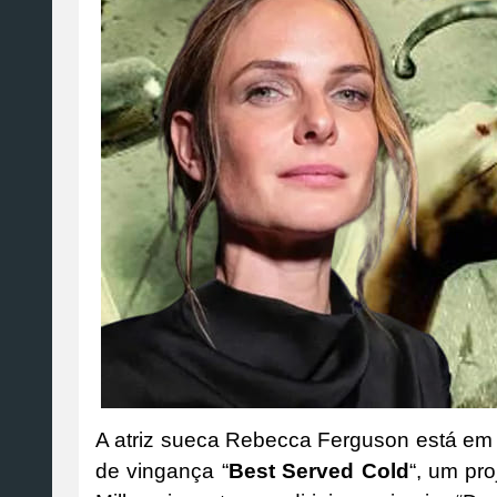
A atriz sueca Rebecca Ferguson está em ne
de vingança “
Best Served Cold
“, um pr