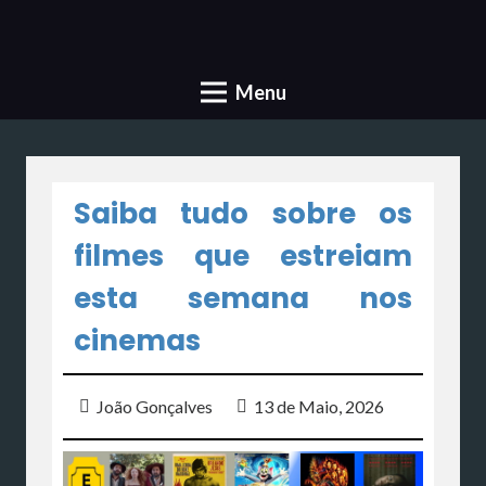
Menu
Saiba tudo sobre os
filmes que estreiam
esta semana nos
cinemas
João Gonçalves
13 de Maio, 2026