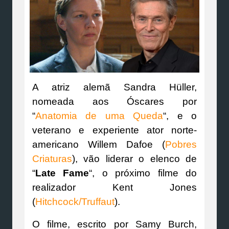
A atriz alemã Sandra Hüller,
nomeada aos Óscares por
“
Anatomia de uma Queda
“, e o
veterano e experiente ator norte-
americano Willem Dafoe (
Pobres
Criaturas
), vão liderar o elenco de
“
Late Fame
“, o próximo filme do
realizador Kent Jones
(
Hitchcock/Truffaut
).
O filme, escrito por Samy Burch,