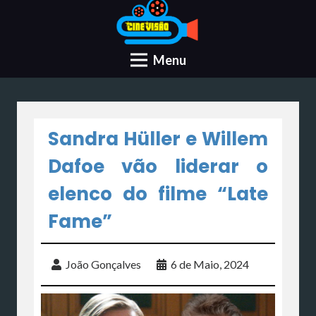
Menu
Sandra Hüller e Willem
Dafoe vão liderar o
elenco do filme “Late
Fame”
João Gonçalves
6 de Maio, 2024