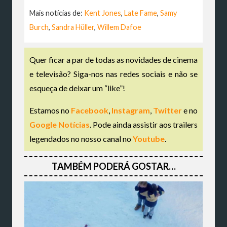
Mais notícias de:
Kent Jones
,
Late Fame
,
Samy
Burch
,
Sandra Hüller
,
Willem Dafoe
Quer ficar a par de todas as novidades de cinema
e televisão? Siga-nos nas redes sociais e não se
esqueça de deixar um “like”!
Estamos no
Facebook
,
Instagram
,
Twitter
e no
Google Notícias
. Pode ainda assistir aos trailers
legendados no nosso canal no
Youtube
.
TAMBÉM PODERÁ GOSTAR…