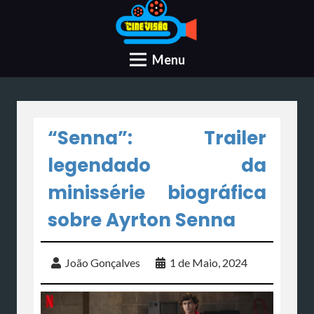
Menu
“Senna”: Trailer
legendado da
minissérie biográfica
sobre Ayrton Senna
João Gonçalves
1 de Maio, 2024