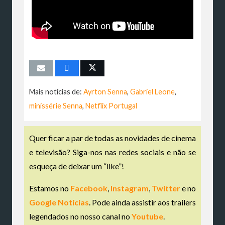
Mais notícias de:
Ayrton Senna
,
Gabriel Leone
,
minissérie Senna
,
Netflix Portugal
Quer ficar a par de todas as novidades de cinema
e televisão? Siga-nos nas redes sociais e não se
esqueça de deixar um “like”!
Estamos no
Facebook
,
Instagram
,
Twitter
e no
Google Notícias
. Pode ainda assistir aos trailers
legendados no nosso canal no
Youtube
.