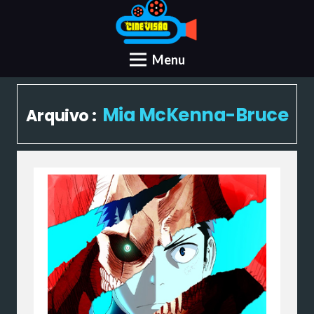
Menu
Mia McKenna-Bruce
Arquivo :