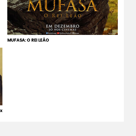
MUFASA: O REI LEÃO
x