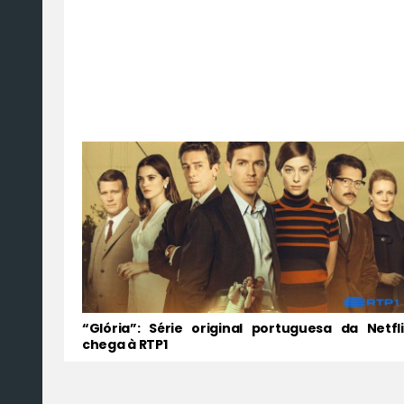
“Glória”: Série original portuguesa da Netfli
chega à RTP1