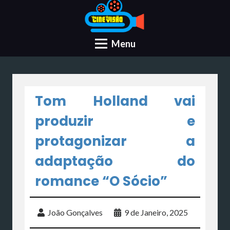
Menu
Tom Holland vai
produzir e
protagonizar a
adaptação do
romance “O Sócio”
João Gonçalves
9 de Janeiro, 2025