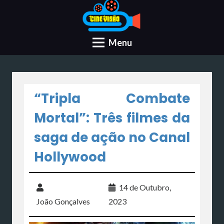
Menu
“Tripla Combate
Mortal”: Três filmes da
saga de ação no Canal
Hollywood
14 de Outubro,
João Gonçalves
2023